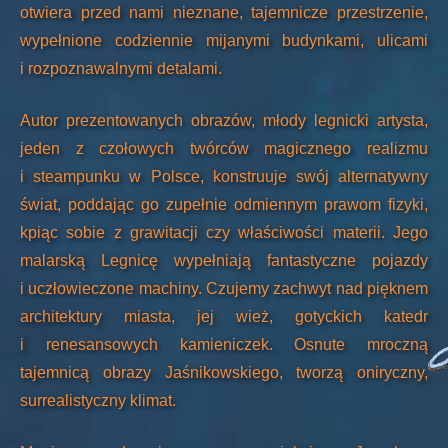
otwiera przed nami nieznane, tajemnicze przestrzenie,
wypełnione codziennie mijanymi budynkami, ulicami
i rozpoznawalnymi detalami.
Autor prezentowanych obrazów, młody legnicki artysta,
jeden z czołowych twórców magicznego realizmu
i steampunku w Polsce, konstruuje swój alternatywny
świat, poddając go zupełnie odmiennym prawom fizyki,
kpiąc sobie z grawitacji czy właściwości materii. Jego
malarską Legnicę wypełniają fantastyczne pojazdy
i uczłowieczone machiny. Czujemy zachwyt nad pięknem
architektury miasta, jej wież, gotyckich katedr
i renesansowych kamieniczek. Osnute mroczną
tajemnicą obrazy Jaśnikowskiego, tworzą oniryczny,
surrealistyczny klimat.