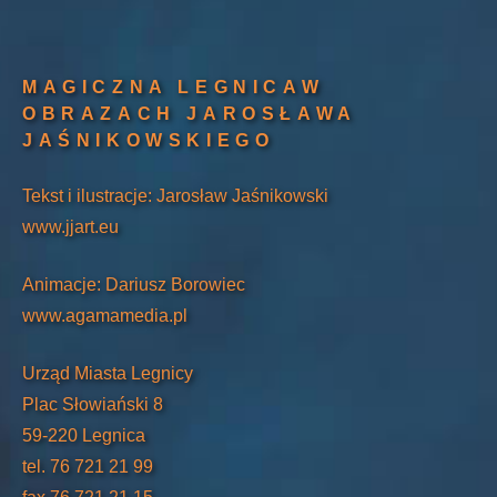
MAGICZNA LEGNICA
W
OBRAZACH JAROSŁAWA
JAŚNIKOWSKIEGO
Tekst i ilustracje: Jarosław Jaśnikowski
www.jjart.eu
Animacje: Dariusz Borowiec
www.agamamedia.pl
Urząd Miasta Legnicy
Plac Słowiański 8
59-220 Legnica
tel. 76 721 21 99