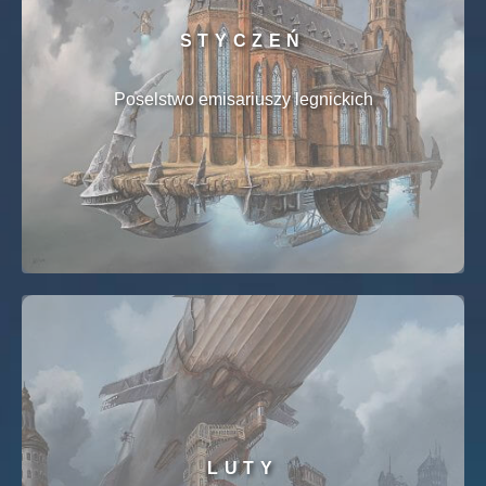
STYCZEŃ
Poselstwo emisariuszy legnickich
LUTY