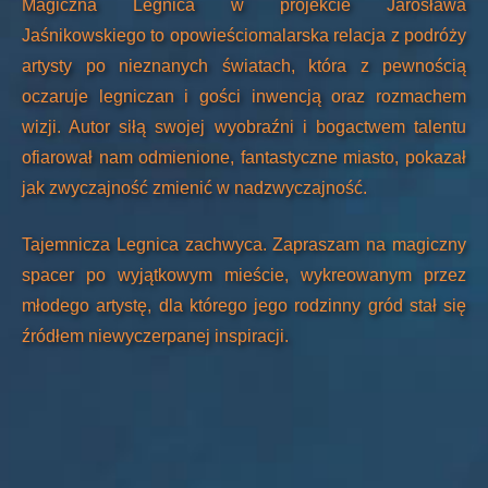
Magiczna Legnica w projekcie Jarosława
Jaśnikowskiego to opowieściomalarska relacja z podróży
artysty po nieznanych światach, która z pewnością
oczaruje legniczan i gości inwencją oraz rozmachem
wizji. Autor siłą swojej wyobraźni i bogactwem talentu
ofiarował nam odmienione, fantastyczne miasto, pokazał
jak zwyczajność zmienić w nadzwyczajność.
Tajemnicza Legnica zachwyca. Zapraszam na magiczny
spacer po wyjątkowym mieście, wykreowanym przez
młodego artystę, dla którego jego rodzinny gród stał się
źródłem niewyczerpanej inspiracji.