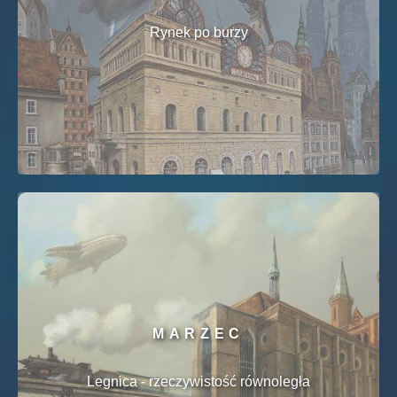
Rynek po burzy
MARZEC
Legnica - rzeczywistość równoległa