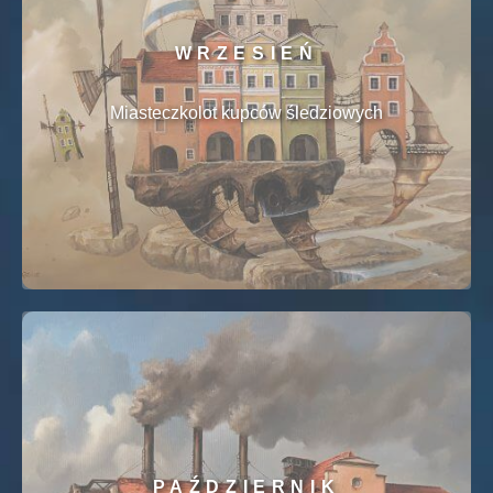
WRZESIEŃ
Miasteczkolot kupców śledziowych
PAŹDZIERNIK